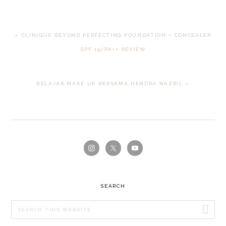
PREVIOUS
« CLINIQUE BEYOND PERFECTING FOUNDATION + CONCEALER
POST:
SPF 19/PA++ REVIEW
NEXT
BELAJAR MAKE UP BERSAMA HENDRA NAZRIL »
POST:
PRIMARY
SIDEBAR
SEARCH
Search
this