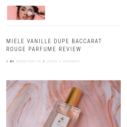
Skip
Skip
Skip
to
to
to
MENU
primary
main
primary
navigation
content
sidebar
MIELE VANILLE DUPE BACCARAT
ROUGE PARFUME REVIEW
/
BY
DEBBYSINTYA
/
LEAVE A COMMENT