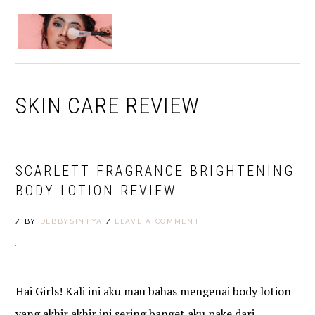
Skip
Skip
Skip
to
to
to
MENU
primary
main
primary
navigation
content
sidebar
SKIN CARE REVIEW
SCARLETT FRAGRANCE BRIGHTENING
BODY LOTION REVIEW
/
BY
DEBBYSINTYA
/
LEAVE A COMMENT
Hai Girls! Kali ini aku mau bahas mengenai body lotion
yang akhir akhir ini sering banget aku pake dari