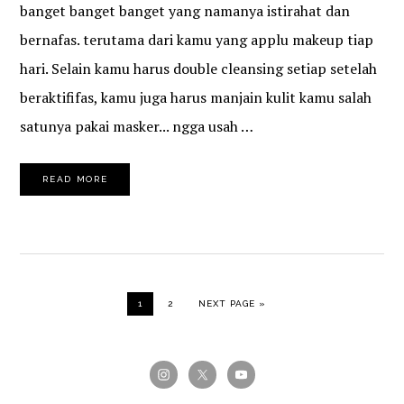
banget banget banget yang namanya istirahat dan
bernafas. terutama dari kamu yang applu makeup tiap
hari. Selain kamu harus double cleansing setiap setelah
beraktififas, kamu juga harus manjain kulit kamu salah
satunya pakai masker... ngga usah …
READ MORE
PAGE
PAGE
GO TO
1
2
NEXT PAGE »
PRIMARY
SIDEBAR