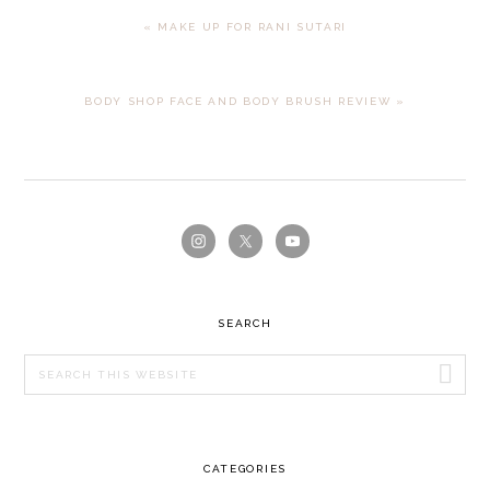
PREVIOUS
« MAKE UP FOR RANI SUTARI
POST:
NEXT
BODY SHOP FACE AND BODY BRUSH REVIEW »
POST:
PRIMARY
SIDEBAR
SEARCH
Search
this
website
CATEGORIES