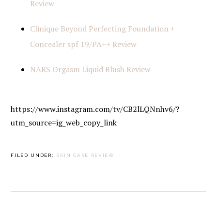
Review
Clinique Beyond Perfecting Foundation +
Concealer spf 19/PA++ Review
NARS Orgasm Liquid Blush Review
https://www.instagram.com/tv/CB2lLQNnhv6/?
utm_source=ig_web_copy_link
FILED UNDER:
SKIN CARE REVIEW