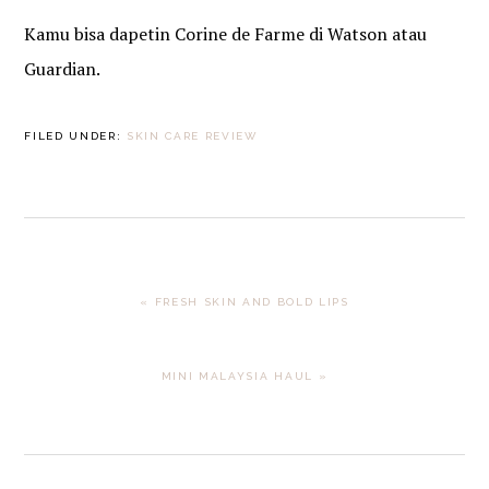
Kamu bisa dapetin Corine de Farme di Watson atau
Guardian.
FILED UNDER:
SKIN CARE REVIEW
PREVIOUS
« FRESH SKIN AND BOLD LIPS
POST:
NEXT
MINI MALAYSIA HAUL »
POST: